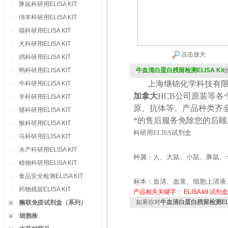
豚鼠科研用ELISA KIT
·
绵羊科研用ELISA KIT
·
猫科研用ELISA KIT
·
犬科研用ELISA KIT
·
点击放大
鸡科研用ELISA KIT
·
鸭科研用ELISA KIT
牛血清白蛋白残留检测ELISA Kit
·
上海继锦化学科技有限
牛科研用ELISA KIT
·
加拿大
HCB
公司原装等各
羊科研用ELISA KIT
·
原、抗体等。产品种类齐
猪科研用ELISA KIT
·
*的售后服务免除您的后
猴科研用ELISA KIT
·
科研用
ELISA
试剂盒
马科研用ELISA KIT
·
水产科研用ELISA KIT
·
种属：人、大鼠、小鼠、豚鼠、
植物科研用ELISA KIT
·
食品安全检测ELISA KIT
·
标本：血清、血浆、细胞上清液
药物残留ELISA KIT
·
产品相关关键字：
ELISA kit
试剂盒
如果你对
牛血清白蛋白残留检测ELIS
酶联免疫试剂盒（系列）
细胞株