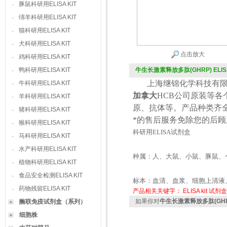
豚鼠科研用ELISA KIT
·
绵羊科研用ELISA KIT
·
猫科研用ELISA KIT
·
犬科研用ELISA KIT
·
点击放大
鸡科研用ELISA KIT
·
鸭科研用ELISA KIT
牛生长激素释放多肽(GHRP) ELISA
·
上海继锦化学科技有限
牛科研用ELISA KIT
·
加拿大
HCB
公司原装等各
羊科研用ELISA KIT
·
原、抗体等。产品种类齐
猪科研用ELISA KIT
·
*的售后服务免除您的后
猴科研用ELISA KIT
·
科研用
ELISA
试剂盒
马科研用ELISA KIT
·
水产科研用ELISA KIT
·
种属：人、大鼠、小鼠、豚鼠、
植物科研用ELISA KIT
·
食品安全检测ELISA KIT
·
标本：血清、血浆、细胞上清液
药物残留ELISA KIT
·
产品相关关键字：
ELISA kit
试剂盒
如果你对
牛生长激素释放多肽(GHRP) 
酶联免疫试剂盒（系列）
细胞株