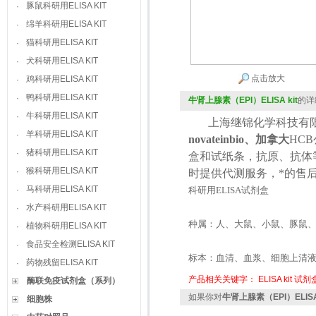
豚鼠科研用ELISA KIT
·
绵羊科研用ELISA KIT
·
猫科研用ELISA KIT
·
犬科研用ELISA KIT
·
点击放大
鸡科研用ELISA KIT
·
鸭科研用ELISA KIT
·
牛肾上腺素（EPI）ELISA kit
的详
牛科研用ELISA KIT
·
上海继锦化学科技有限
羊科研用ELISA KIT
·
novateinbio、加拿大
HCB
猪科研用ELISA KIT
·
盒和试纸条，抗原、抗体
猴科研用ELISA KIT
·
时提供代测服务，*的售
马科研用ELISA KIT
·
科研用
ELISA
试剂盒
水产科研用ELISA KIT
·
种属：人、大鼠、小鼠、豚鼠
植物科研用ELISA KIT
·
食品安全检测ELISA KIT
·
标本：血清、血浆、细胞上清
药物残留ELISA KIT
·
产品相关关键字：
ELISA kit
试剂
酶联免疫试剂盒（系列）
如果你对
牛肾上腺素（EPI）ELISA 
细胞株