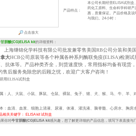
本公司长期经营ELISA试剂
药化工原料、生命科学科研产
产品特点：
惠，质量保证。产品价格及说
与我们。24小时：
点击放大
甘胆酸(CG)ELISA kit
的详细资料：
上海继锦化学科技有限公司批发兼零售美国
RB公司
分装
和美
加拿大
HCB
公司原装等各个种属各种系列酶联免疫(
ELISA
)检测
原、抗体等。产品种类齐全，到货速度快，常用指标均备有现货
*的售后服务免除您的后顾之忧，欢迎广大客户咨询！
研用
ELISA
试剂盒
属：人、大鼠、小鼠、豚鼠、仓鼠、裸鼠、兔子、猪、犬、猴、马、牛、羊、
本：血清、血浆、细胞上清液、尿液、体液、灌洗液、脑脊髓、心房水、胸房
品相关关键字：
ELISA kit
试剂盒
果你对
牛甘胆酸(CG)ELISA kit
感兴趣，想了解更详细的产品信息，填写下表直接与