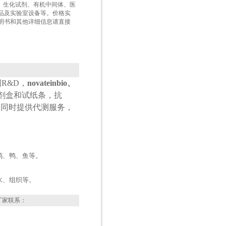
盒、生化试剂、有机中间体、医
品及实验室设备等。价格实
明书和其他详细信息请直接
国
R&D
，
novateinbio、
试剂盒和试纸条，抗
，同时提供代测服务，
鸡、鸭、鱼等。
水、组织等。
厂家联系：