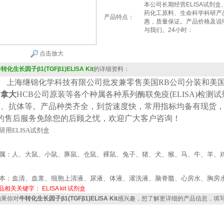
本公司长期经营ELISA试剂
药化工原料、生命科学科研产
产品特点：
惠，质量保证。产品价格及说
与我们。24小时：
点击放大
转化生长因子β1(TGFβ1)ELISA Kit
的详细资料：
上海继锦化学科技有限公司批发兼零售美国
RB公司
分装
和美
加拿大
HCB
公司原装等各个种属各种系列酶联免疫(
ELISA
)检测
原、抗体等。产品种类齐全，到货速度快，常用指标均备有现货
*的售后服务免除您的后顾之忧，欢迎广大客户咨询！
研用
ELISA
试剂盒
属：人、大鼠、小鼠、豚鼠、仓鼠、裸鼠、兔子、猪、犬、猴、马、牛、羊、
本：血清、血浆、细胞上清液、尿液、体液、灌洗液、脑脊髓、心房水、胸房
品相关关键字：
ELISA kit
试剂盒
果你对
牛转化生长因子β1(TGFβ1)ELISA Kit
感兴趣，想了解更详细的产品信息，填