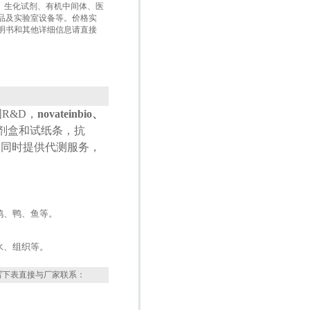
盒、生化试剂、有机中间体、医
品及实验室设备等。价格实
明书和其他详细信息请直接
国
R&D
，
novateinbio、
试剂盒和试纸条，抗
，同时提供代测服务，
鸡、鸭、鱼等。
水、组织等。
写下表直接与厂家联系：